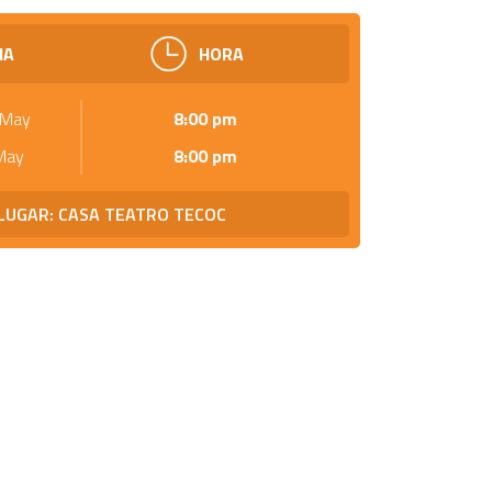
HA
HORA
e May
8:00 pm
 May
8:00 pm
LUGAR: CASA TEATRO TECOC