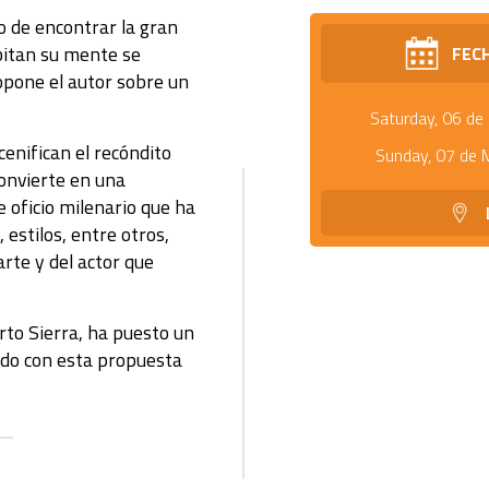
o de encontrar la gran
bitan su mente se
FEC
opone el autor sobre un
Saturday, 06 d
enifican el recóndito
Sunday, 07 de
convierte en una
e oficio milenario que ha
estilos, entre otros,
rte y del actor que
rto Sierra, ha puesto un
ndo con esta propuesta