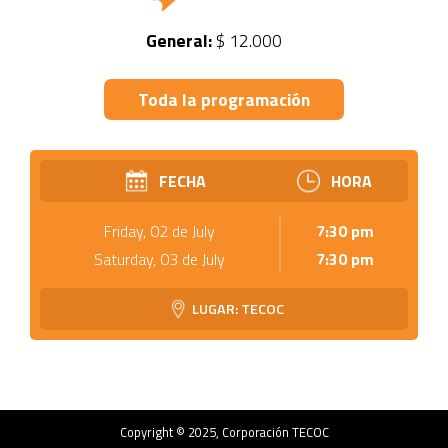
General:
$ 12.000
Toda la programación
FECHA
HORA
Friday, 02 de July
7:30 pm
Saturday, 03 de July
7:30 pm
LUGAR: TECOC
Copyright © 2025, Corporación TECOC