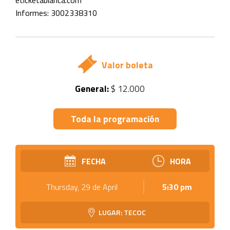
eticketablanca.com
Informes: 3002338310
Valor boleta
General:
$ 12.000
Toda la programación
FECHA
HORA
Thursday, 29 de April
5:30 pm
LUGAR: TECOC