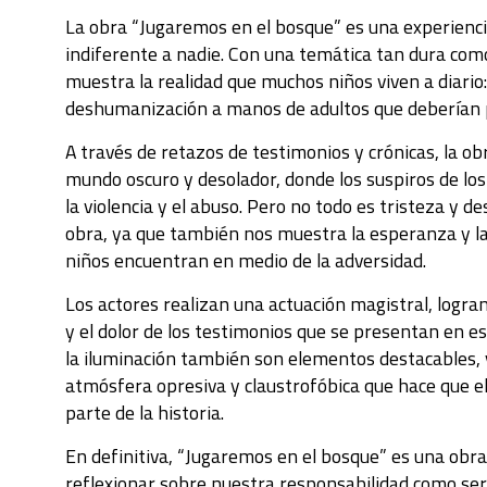
La obra “Jugaremos en el bosque” es una experienci
indiferente a nadie. Con una temática tan dura como
muestra la realidad que muchos niños viven a diario:
deshumanización a manos de adultos que deberían 
A través de retazos de testimonios y crónicas, la o
mundo oscuro y desolador, donde los suspiros de lo
la violencia y el abuso. Pero no todo es tristeza y 
obra, ya que también nos muestra la esperanza y la
niños encuentran en medio de la adversidad.
Los actores realizan una actuación magistral, logra
y el dolor de los testimonios que se presentan en e
la iluminación también son elementos destacables, 
atmósfera opresiva y claustrofóbica que hace que e
parte de la historia.
En definitiva, “Jugaremos en el bosque” es una obr
reflexionar sobre nuestra responsabilidad como se