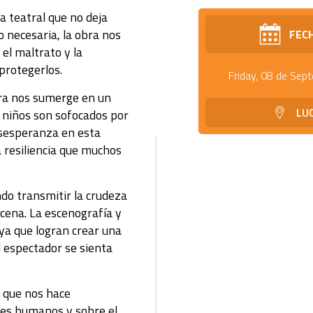
a teatral que no deja
 necesaria, la obra nos
FEC
 el maltrato y la
protegerlos.
Friday, 08 de Sep
bra nos sumerge en un
LU
s niños son sofocados por
desesperanza en esta
 resiliencia que muchos
ndo transmitir la crudeza
scena. La escenografía y
ya que logran crear una
l espectador se sienta
a que nos hace
res humanos y sobre el