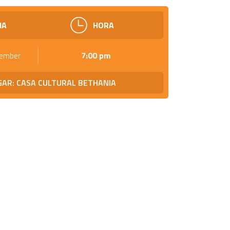
HA
HORA
tember
7:00 pm
GAR: CASA CULTURAL BETHANIA