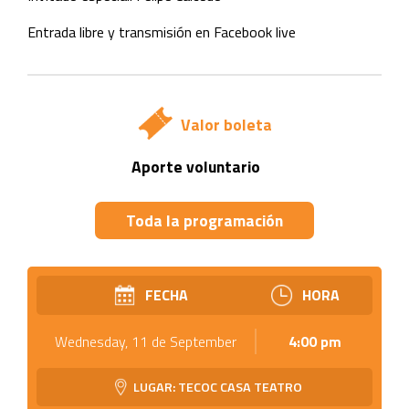
Entrada libre y transmisión en Facebook live
Valor boleta
Aporte voluntario
Toda la programación
FECHA
HORA
Wednesday, 11 de September
4:00 pm
LUGAR: TECOC CASA TEATRO