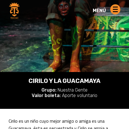
MENÚ
CIRILO Y LA GUACAMAYA
Grupo:
Nuestra Gente
Valor boleta:
Aporte voluntario
Cirilo es un niño cuyo mejor amigo o amiga es una
Guacamaya, ésta es secuestrada y Cirilo se arroja a