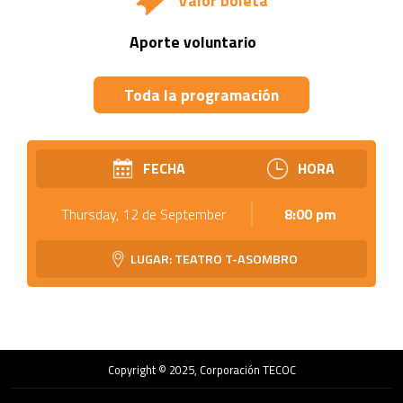
Valor boleta
Aporte voluntario
Toda la programación
FECHA
HORA
Thursday, 12 de September
8:00 pm
LUGAR: TEATRO T-ASOMBRO
Copyright © 2025, Corporación TECOC