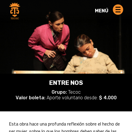
MENÚ
ENTRE NOS
Grupo:
Tecoc
Valor boleta:
Aporte voluntario desde:
$ 4.000
Esta obra hace una profunda reflexión sobre el hecho de
ser mujer, sobre lo que los hombres deben saber de las